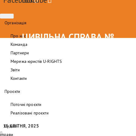
Організація
ЦИВІЛЬНА СПРАВА №
Про нас
Команда
521/24183/23
Партнери
Мережа юристів U-RIGHTS
Звіти
Контакти
Проєкти
Поточні проєкти
Реалізовані проєкти
16 КВІТНЯ, 2025
Судові
справи