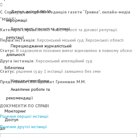
Доступ до публічної
С. Сорокунський до ПП “Редакція газети “Гривна”, онлайн-медіа
“МОСТ”
інформації
Захист честі, гідності та ділової
Категорія справи:
захист честі, гідності та ділової репутації.
репутації
Перша інстанція:
Херсонський міський суд Херсонської області
Перешкоджання журналістській
Статус:
В задоволені позовних вимог відмовлено в повному обсязі.
діяльності
Друга інстанція:
Херсонський апеляційний суд
Бібліотека
Статус:
рішення суду 1 інстанції залишено без змін
Навчальні посібники
Представник ППЛ
адвокат
Г
ринишак М.М.
Аналітичні роботи та
рекомендації
ДОКУМЕНТИ ПО СПРАВІ
Моніторинг
Рішення першої інстанції
Доступ
Рішення другої інстанції
до
правди