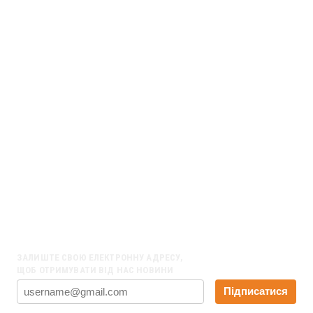
UA813052990000026002005019398
Назва банку:
ФIЛIЯ «РОЗРАХ.ЦЕНТР» АТ КБ»ПРИВАТБАНК»
Адреса банку:
ПАТ КБ “ПРИВАТБАНК” (ЄДРПОУ 14360570, код банку 320649)
ПУБЛIЧНЕ АКЦIОНЕРНЕ ТОВАРИСТВО КОМЕРЦIЙНИЙ БАНК
“ПРИВАТБАНК”
вул. Набережна Перемоги, 50,
м. Днiпро, 49094, Україна
НАШІ КОНТАКТИ
01001, Київ, вул. Хрещатик 27-А, оф. 22
Email:
info@ppl.org.ua
ЗАЛИШТЕ СВОЮ ЕЛЕКТРОННУ АДРЕСУ,
ЩОБ ОТРИМУВАТИ ВІД НАС НОВИНИ
Підписатися