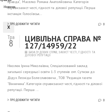
правда”, Маселко Романа Анатолійовича. Категорія
Новини
справи:захист честі, гідності та ділової репутації. Перша
інстанція: Голосіївськ...
ПРОДОВЖИТИ ЧИТАТИ
0
X
ЦИВІЛЬНА СПРАВА №
Тра
8
127/14959/22
БАЗА СУДОВИХ СПРАВ
,
ЗАХИСТ ЧЕСТІ, ГІДНОСТІ ТА
ДІЛОВОЇ РЕПУТАЦІЇ
Ніколюк Ірина Миколаївна, Спеціалізований заклад
загальної середньої освіти 1-3 ступенів смт. Сутиски до
Дідух Леоніда Болеславовича , ТОВ “Редакція газети
“Вінничина”. Категорія справи:захист честі, гідності та ділової
репутації. Перша ...
ПРОДОВЖИТИ ЧИТАТИ
0