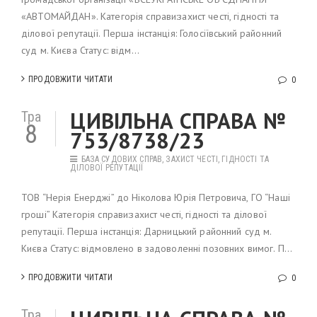
«АВТОМАЙДАН». Категорія справи:захист честі, гідності та
ділової репутації. Перша інстанція: Голосіївський районний
суд м. Києва Статус: відм...
ПРОДОВЖИТИ ЧИТАТИ
0
ЦИВІЛЬНА СПРАВА №
Тра
8
753/8738/23
БАЗА СУДОВИХ СПРАВ
,
ЗАХИСТ ЧЕСТІ, ГІДНОСТІ ТА
ДІЛОВОЇ РЕПУТАЦІЇ
ТОВ “Нерія Енерджі” до Ніколова Юрія Петровича, ГО “Наші
гроші” Категорія справи:захист честі, гідності та ділової
репутації. Перша інстанція: Дарницький районний суд м.
Києва Статус: відмовлено в задоволенні позовних вимог. П...
ПРОДОВЖИТИ ЧИТАТИ
0
Тра