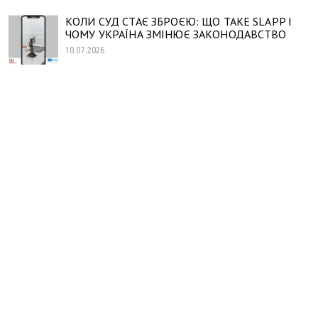
КОЛИ СУД СТАЄ ЗБРОЄЮ: ЩО ТАКЕ SLAPP І
ЧОМУ УКРАЇНА ЗМІНЮЄ ЗАКОНОДАВСТВО
10.07.2026
Найменування отримувача:
ГО «ПЛАТФОРМА ПРАВ ЛЮДИНИ»
Код отримувача:
41059030
Рахунок отримувача у форматі відповідно до стандарту IBAN:
UA813052990000026002005019398
Назва банку:
ФIЛIЯ «РОЗРАХ.ЦЕНТР» АТ КБ»ПРИВАТБАНК»
Адреса банку:
ПАТ КБ “ПРИВАТБАНК” (ЄДРПОУ 14360570, код банку 320649)
ПУБЛIЧНЕ АКЦIОНЕРНЕ ТОВАРИСТВО КОМЕРЦIЙНИЙ БАНК
“ПРИВАТБАНК”
вул. Набережна Перемоги, 50,