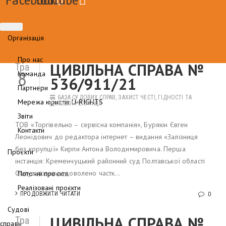
Організація
Про нас
ЦИВІЛЬНА СПРАВА №
Тра
Команда
8
536/911/21
Партнери
БАЗА СУДОВИХ СПРАВ
,
ЗАХИСТ ЧЕСТІ, ГІДНОСТІ ТА
Мережа юристів U-RIGHTS
ДІЛОВОЇ РЕПУТАЦІЇ
Звіти
ТОВ «Торгівельно – сервісна компанія», Бурякін Євген
Контакти
Леонідович до редактора інтернет – видання «Залізниця
без корупції» Кирпи Антона Володимировича. Перша
Проєкти
інстанція: Кременчуцький районний суд Полтавської області
Статус: позов задоволено частк...
Поточні проєкти
Реалізовані проєкти
ПРОДОВЖИТИ ЧИТАТИ
0
Судові
ЦИВІЛЬНА СПРАВА №
Тра
справи