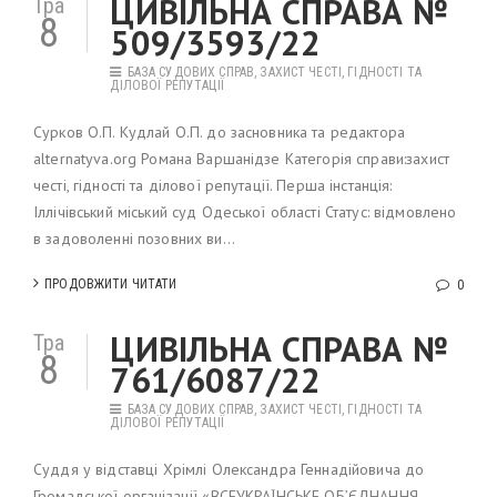
ЦИВІЛЬНА СПРАВА №
Тра
8
509/3593/22
БАЗА СУДОВИХ СПРАВ
,
ЗАХИСТ ЧЕСТІ, ГІДНОСТІ ТА
ДІЛОВОЇ РЕПУТАЦІЇ
Сурков О.П. Кудлай О.П. до засновника та редактора
alternatyva.org Романа Варшанідзе Категорія справи:захист
честі, гідності та ділової репутації. Перша інстанція:
Іллічівський міський суд Одеської області Статус: відмовлено
в задоволенні позовних ви...
ПРОДОВЖИТИ ЧИТАТИ
0
ЦИВІЛЬНА СПРАВА №
Тра
8
761/6087/22
БАЗА СУДОВИХ СПРАВ
,
ЗАХИСТ ЧЕСТІ, ГІДНОСТІ ТА
ДІЛОВОЇ РЕПУТАЦІЇ
Суддя у відставці Хрімлі Олександра Геннадійовича до
Громадської організації «ВСЕУКРАЇНСЬКЕ ОБ’ЄДНАННЯ