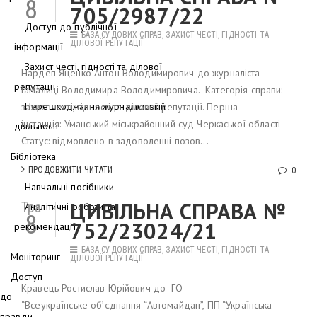
8
705/2987/22
Доступ до публічної
БАЗА СУДОВИХ СПРАВ
,
ЗАХИСТ ЧЕСТІ, ГІДНОСТІ ТА
ДІЛОВОЇ РЕПУТАЦІЇ
інформації
Захист честі, гідності та ділової
Нардеп Яценко Антон Володимирович до журналіста
репутації
Гамалиці Володимира Володимировича. Категорія справи:
Перешкоджання журналістській
захист честі, гідності та ділової репутації. Перша
інстанція: Уманський міськрайонний суд Черкаської області
діяльності
Статус: відмовлено в задоволенні позов...
Бібліотека
ПРОДОВЖИТИ ЧИТАТИ
0
Навчальні посібники
ЦИВІЛЬНА СПРАВА №
Тра
Аналітичні роботи та
8
752/23024/21
рекомендації
БАЗА СУДОВИХ СПРАВ
,
ЗАХИСТ ЧЕСТІ, ГІДНОСТІ ТА
Моніторинг
ДІЛОВОЇ РЕПУТАЦІЇ
Доступ
Кравець Ростислав Юрійович до ГО
до
“Всеукраїнське об’єднання “Автомайдан”, ПП “Українська
правди