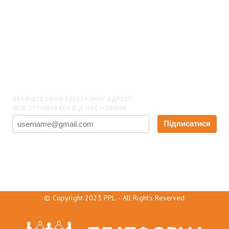
м. Днiпро, 49094, Україна
НАШІ КОНТАКТИ
01001, Київ, вул. Хрещатик 27-А, оф. 22
Email:
info@ppl.org.ua
ЗАЛИШТЕ СВОЮ ЕЛЕКТРОННУ АДРЕСУ,
ЩОБ ОТРИМУВАТИ ВІД НАС НОВИНИ
Підписатися
© Copyright 2023 PPL. - All Right's Reserved