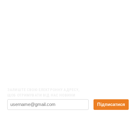
ПАТ КБ “ПРИВАТБАНК” (ЄДРПОУ 14360570, код банку 320649)
ПУБЛIЧНЕ АКЦIОНЕРНЕ ТОВАРИСТВО КОМЕРЦIЙНИЙ БАНК
“ПРИВАТБАНК”
вул. Набережна Перемоги, 50,
м. Днiпро, 49094, Україна
НАШІ КОНТАКТИ
01001, Київ, вул. Хрещатик 27-А, оф. 22
Email:
info@ppl.org.ua
ЗАЛИШТЕ СВОЮ ЕЛЕКТРОННУ АДРЕСУ,
ЩОБ ОТРИМУВАТИ ВІД НАС НОВИНИ
Підписатися