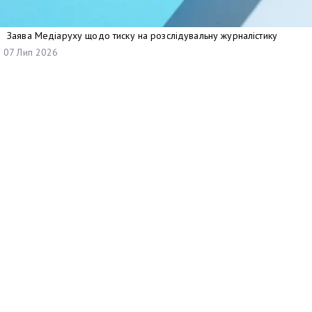
Заява Медіаруху щодо тиску на розслідувальну журналістику
07 Лип 2026
Найменування отримувача:
ГО «ПЛАТФОРМА ПРАВ ЛЮДИНИ»
Код отримувача:
41059030
Рахунок отримувача у форматі відповідно до стандарту IBAN:
UA813052990000026002005019398
Назва банку:
ФIЛIЯ «РОЗРАХ.ЦЕНТР» АТ КБ»ПРИВАТБАНК»
Адреса банку: