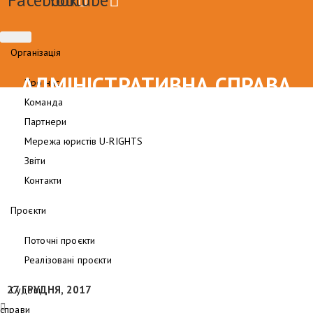
Організація
АДМІНІСТРАТИВНА СПРАВА
Про нас
Команда
“НАК “НАФТОГАЗ”
Партнери
Мережа юристів U-RIGHTS
Звіти
Контакти
Проєкти
Поточні проєкти
Реалізовані проєкти
27 ГРУДНЯ, 2017
Судові
справи