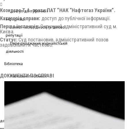
Козирєва Т.А. проти ПАТ “НАК “Нафтогаз України”.
Доступ до публічної
Категорія справи:
доступ до публічної інформації.
інформації
Перша інстанція:
Окружний адміністративний суд м.
Захист честі, гідності та ділової
Києва.
репутації
Статус:
Суд постановив, адміністративний позов
Перешкоджання журналістській
задовольнити частково.
діяльності
Бібліотека
ДОКУМЕНТИ ПО СПРАВІ
Навчальні посібники
Аналітичні роботи та
рекомендації
Моніторинг
Доступ
до
правди