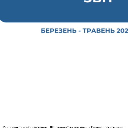
Окуляри, що підглядають, ШІ-шахраї та камери «Безпечного міста»: