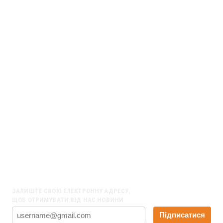
UA813052990000026002005019398
Назва банку:
ФIЛIЯ «РОЗРАХ.ЦЕНТР» АТ КБ»ПРИВАТБАНК»
Адреса банку:
ПАТ КБ “ПРИВАТБАНК” (ЄДРПОУ 14360570, код банку 320649)
ПУБЛIЧНЕ АКЦIОНЕРНЕ ТОВАРИСТВО КОМЕРЦIЙНИЙ БАНК
“ПРИВАТБАНК”
вул. Набережна Перемоги, 50,
м. Днiпро, 49094, Україна
НАШІ КОНТАКТИ
01001, Київ, вул. Хрещатик 27-А, оф. 22
Email:
info@ppl.org.ua
ЗАЛИШТЕ СВОЮ ЕЛЕКТРОННУ АДРЕСУ,
ЩОБ ОТРИМУВАТИ ВІД НАС НОВИНИ
Підписатися