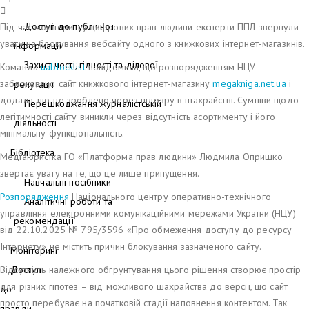
Доступ до публічної
Під час моніторингу цифрових прав людини експерти ППЛ звернули
увагу на блокування вебсайту одного з книжкових інтернет-магазинів.
інформації
Захист честі, гідності та ділової
Команда
uablocklist
повідомила, що розпорядженням НЦУ
заблоковано сайт книжкового інтернет-магазину
megakniga.net.ua
і
репутації
додала, що це зроблено через підозру в шахрайстві. Сумніви щодо
Перешкоджання журналістській
легітимності сайту виникли через відсутність асортименту і його
діяльності
мінімальну функціональність.
Бібліотека
Медіаюристка ГО «Платформа прав людини» Людмила Опришко
звертає увагу на те, що це лише припущення.
Навчальні посібники
Розпорядження
Національного центру оперативно-технічного
Аналітичні роботи та
управління електронними комунікаційними мережами України (НЦУ)
рекомендації
від 22.10.2025 № 795/3596 «Про обмеження доступу до ресурсу
Інтернету» не містить причин блокування зазначеного сайту.
Моніторинг
Відсутність належного обґрунтування цього рішення створює простір
Доступ
для різних гіпотез – від можливого шахрайства до версії, що сайт
до
просто перебуває на початковій стадії наповнення контентом. Так
правди