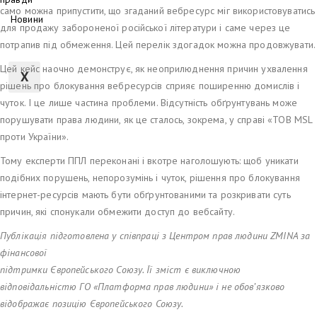
само можна припустити, що згаданий вебресурс міг використовуватись
Новини
для продажу забороненої російської літератури і саме через це
потрапив під обмеження. Цей перелік здогадок можна продовжувати.
Цей кейс наочно демонструє, як неоприлюднення причин ухвалення
X
рішень про блокування вебресурсів сприяє поширенню домислів і
чуток. І це лише частина проблеми. Відсутність обґрунтувань може
порушувати права людини, як це сталось, зокрема, у справі «ТОВ MSL
проти України».
Тому експерти ППЛ переконані і вкотре наголошують: щоб уникати
подібних порушень, непорозумінь і чуток, рішення про блокування
інтернет-ресурсів мають бути обґрунтованими та розкривати суть
причин, які спонукали обмежити доступ до вебсайту.
Публікація підготовлена у співпраці з Центром прав людини ZMINA за
фінансової
підтримки Європейського Союзу. Її зміст є виключною
відповідальністю ГО «Платформа прав людини» і не обов’язково
відображає позицію Європейського Союзу.